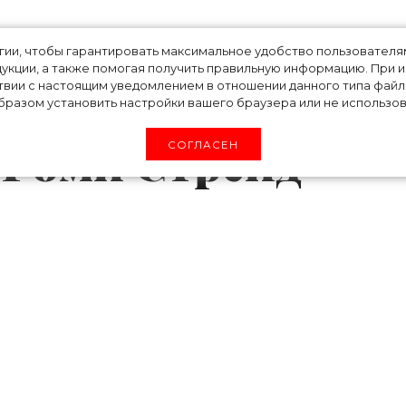
вый макияж: как
огии, чтобы гарантировать максимальное удобство пользовате
укции, а также помогая получить правильную информацию. При 
твии с настоящим уведомлением в отношении данного типа файло
арантине ангел
разом установить настройки вашего браузера или не использова
et Роми Стрейд
СОГЛАСЕН
ria's Secret Роми Стрейд ведет собствен
воре». Даже на карантине Роми не забывае
графиями стильных образов с подписчикам
узку с зодиакальным узором и бежевые брюк
(к слову, хит этого сезона).