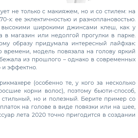
ет не только с макияжем, но и со стилем: на
70-х: ее эклектичностью и разноплановостью.
с высокими широкими джинсами клеш, как у
а в магазин или недолгой прогулки в парке.
ому образу придумала интересный лайфхак:
о времени, модель повязала на голову яркий
сбежала из прошлого – однако в современных
о и эффектно.
икмахере (особенно те, у кого за несколько
осшие корни волос), поэтому бьюти-способ,
о стильный, но и полезный. Берите пример со
латок на голове в виде повязки или на шее,
ссуар лета 2020 точно пригодится в создании