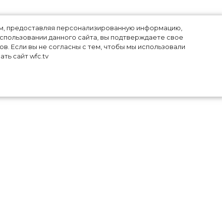
лям, предоставляя персонализированную информацию,
использовании данного сайта, вы подтверждаете свое
в. Если вы не согласны с тем, чтобы мы использовали
ть сайт wfc.tv
ный
т о
и.
и с