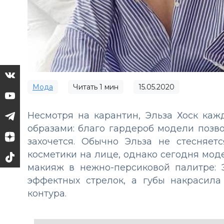
Мода
Читать
1
мин
15.05.2020
Несмотря на карантин, Эльза Хоск ка
образами: благо гардероб модели позво
захочется. Обычно Эльза не стесняет
косметики на лице, однако сегодня мо
макияж в нежно-персиковой палитре: 
эффектных стрелок, а губы накраси
контура.