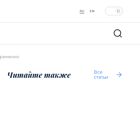
RU
EN
овременно
Все
Читайте также
статьи