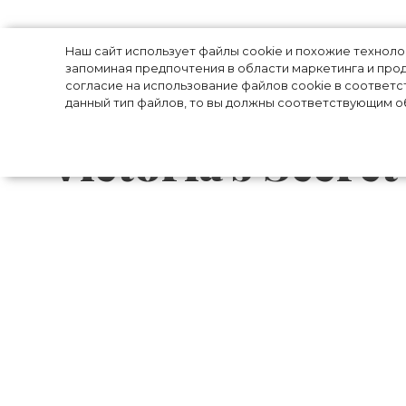
Фуксия и нюдо
Наш сайт использует файлы cookie и похожие технол
запоминая предпочтения в области маркетинга и прод
согласие на использование файлов cookie в соответс
одевается на к
данный тип файлов, то вы должны соответствующим об
Victoria's Secr
Нидерландская модель и ангел Victo
челлендж «Еще один день на заднем д
своем внешнем виде и делится фото
Например, сочетает полупрозрачную бл
завышенной талией, украшенные цепочкой 