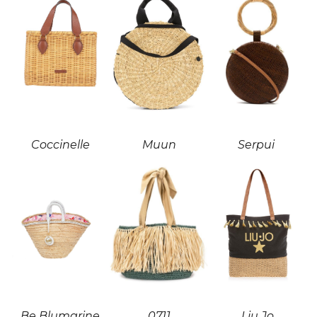
Coccinelle
Muun
Serpui
Be Blumarine
0711
Liu Jo