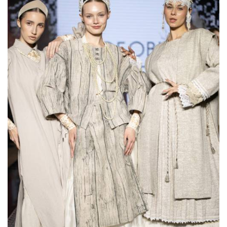
Показы для души: как Алтай стал новой
точкой на карте российской моды —
Там, где вдохновение само находит
дизайнера
Мода