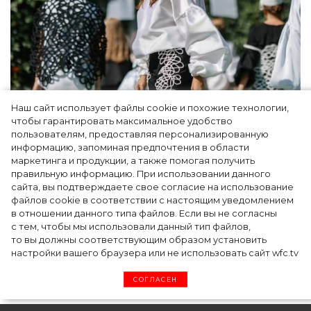
Наш сайт использует файлы cookie и похожие технологии,
Показы для души: как Алтай стал новой
чтобы гарантировать максимальное удобство
точкой на карте российской моды — Там,
пользователям, предоставляя персонализированную
информацию, запоминая предпочтения в области
где вдохновение само находит
маркетинга и продукции, а также помогая получить
дизайнера
правильную информацию. При использовании данного
сайта, вы подтверждаете свое согласие на использование
файлов cookie в соответствии с настоящим уведомлением
в отношении данного типа файлов. Если вы не согласны
с тем, чтобы мы использовали данный тип файлов,
то вы должны соответствующим образом установить
настройки вашего браузера или не использовать сайт wfc.tv
СОГЛАСЕН