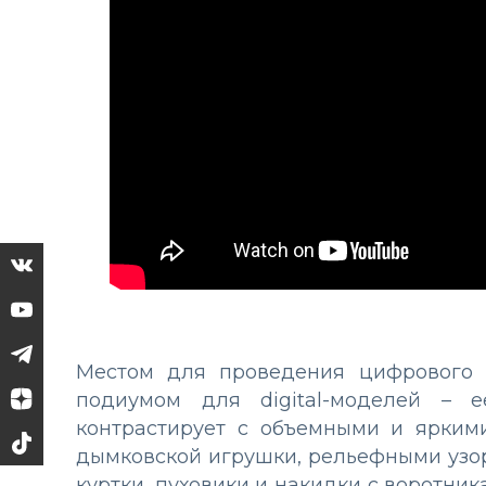
Местом для проведения цифрового 
подиумом для digital-моделей – е
контрастирует с объемными и ярким
дымковской игрушки, рельефными узо
куртки, пуховики и накидки с воротник