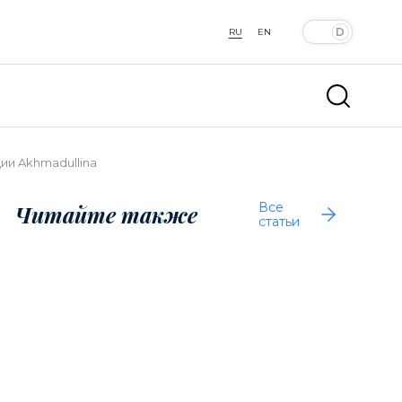
RU
EN
ии Akhmadullina
Все
Читайте также
статьи