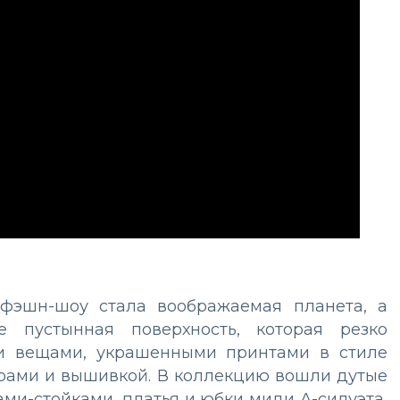
фэшн-шоу стала воображаемая планета, а
е пустынная поверхность, которая резко
и вещами, украшенными принтами в стиле
рами и вышивкой. В коллекцию вошли дутые
ами-стойками, платья и юбки миди А-силуэта,