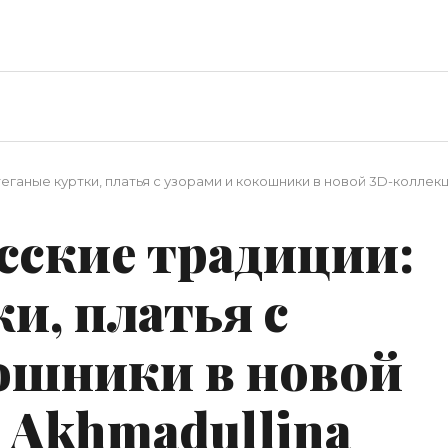
еганые куртки, платья с узорами и кокошники в новой 3D-коллекц
сские традиции:
и, платья с
ошники в новой
 Akhmadullina