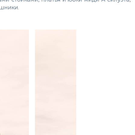
шники.