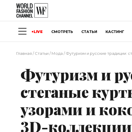
LIVE
СМОТРЕТЬ
СТАТЬИ
КАСТИНГ
Главная
/
Статьи
/
Мода
/
Футуризм и русские традиции: ст
Футуризм и ру
стеганые куртк
узорами и кок
3D-коллекции