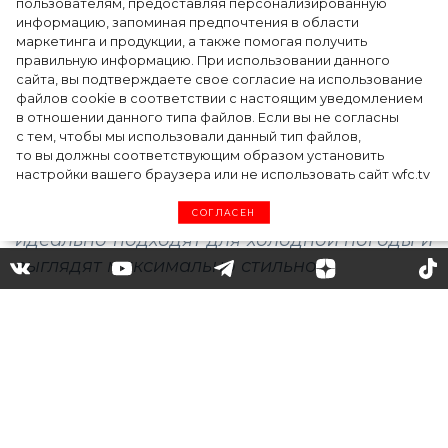
точкой на карте российской моды — Там,
пользователям, предоставляя персонализированную
информацию, запоминая предпочтения в области
где вдохновение само находит
маркетинга и продукции, а также помогая получить
дизайнера
правильную информацию. При использовании данного
сайта, вы подтверждаете свое согласие на использование
файлов cookie в соответствии с настоящим уведомлением
в отношении данного типа файлов. Если вы не согласны
с тем, чтобы мы использовали данный тип файлов,
то вы должны соответствующим образом установить
настройки вашего браузера или не использовать сайт wfc.tv
СОГЛАСЕН
Шерстяное платье – тренд
осени 2020: 12 стильных
моделей сезона
Среди самых модных платьев сезона –