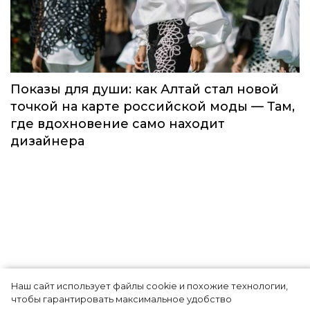
Fashion Channel впервые объединит
элиту мирового туризма на
торжественной церемонии в Москве
Мода
Наш сайт использует файлы cookie и похожие технологии,
Показы для души: как Алтай стал новой
чтобы гарантировать максимальное удобство