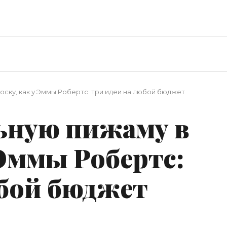
лоску, как у Эммы Робертс: три идеи на любой бюджет
льную пижаму в
 Эммы Робертс:
юбой бюджет