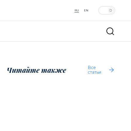
RU
EN
Все
Читайте также
статьи