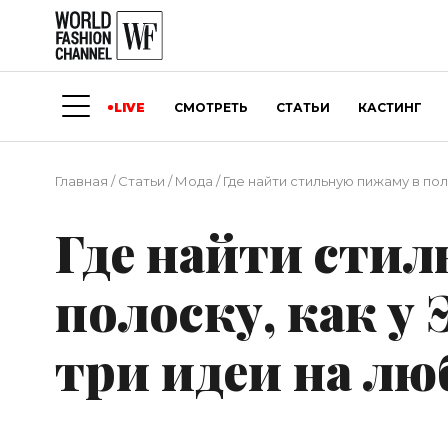
LIVE
СМОТРЕТЬ
СТАТЬИ
КАСТИНГ
Главная
/
Статьи
/
Мода
/
Где найти стильную пижаму в по
Где найти сти
полоску, как у
три идеи на л