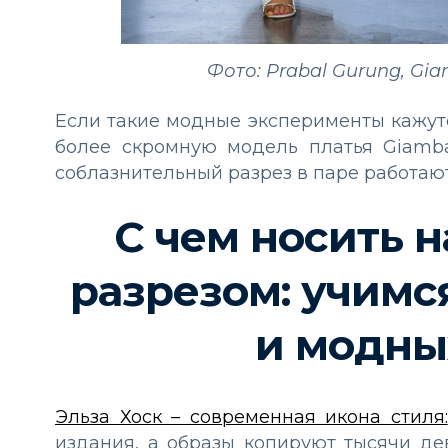
Фото: Prabal Gurung, Giam
Если такие модные эксперименты кажут
более скромную модель платья Giambat
соблазнительный разрез в паре работают
С чем носить 
разрезом: учимс
и модны
Эльза Хоск – современная икона стиля:
издания, а образы копируют тысячи де