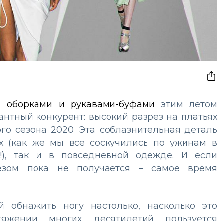
 оборками и рукавами-буфами
этим летом
антный конкурент: высокий разрез на платьях
го сезона 2020. Эта соблазнительная деталь
ах (как же мы все соскучились по ужинам в
!), так и в повседневной одежде. И если
езом пока не получается – самое время
й обнажить ногу настолько, насколько это
яжении многих десятилетий пользуется