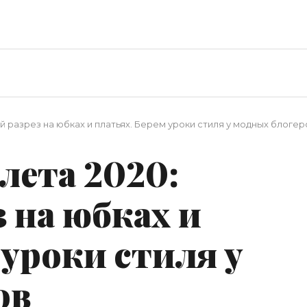
й разрез на юбках и платьях. Берем уроки стиля у модных блогер
лета 2020:
 на юбках и
 уроки стиля у
ов