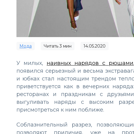
Мода
Читать
3
мин
14.05.2020
У милых,
наивных нарядов с рюшами,
появился серьезный и весьма экстраваг
и юбках стал настоящим трендом тепло
приветствуется как в вечерних наряд
ресторанах и праздникам с друзьями
выгуливать наряды с высоким разр
присмотреться к ним поближе.
Соблазнительный разрез, позволяющи
позволяют приличия, уже на прот