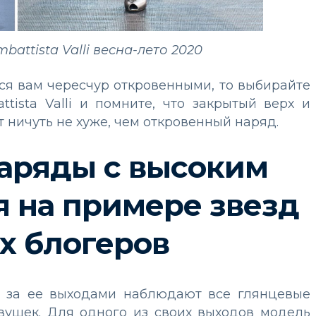
battista Valli весна-лето 2020
ся вам чересчур откровенными, то выбирайте
tista Valli и помните, что закрытый верх и
 ничуть не хуже, чем откровенный наряд.
наряды с высоким
я на примере звезд
х блогеров
за ее выходами наблюдают все глянцевые
вушек. Для одного из своих выходов модель