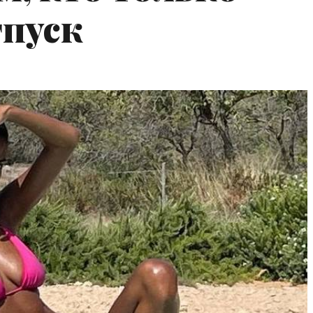
тпуск