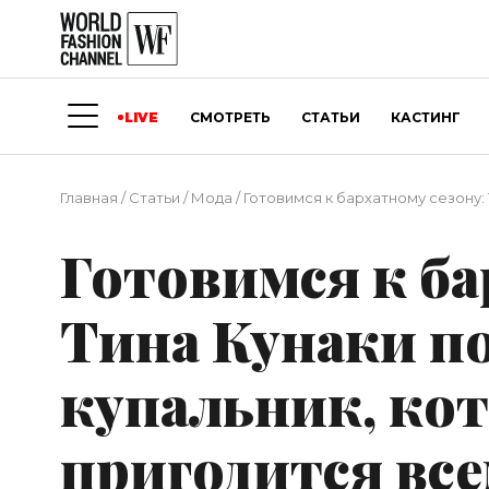
LIVE
СМОТРЕТЬ
СТАТЬИ
КАСТИНГ
Главная
/
Статьи
/
Мода
/
Готовимся к бархатному сезону: 
Готовимся к ба
Тина Кунаки п
купальник, ко
пригодится все