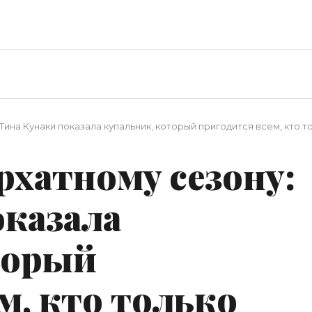
Тина Кунаки показала купальник, который пригодится всем, кто т
рхатному сезону:
оказала
торый
м, кто только