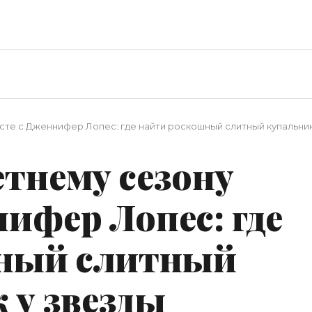
сте с Дженнифер Лопес: где найти роскошный слитный купальник,
етнему сезону
нифер Лопес: где
ный слитный
 у звезды