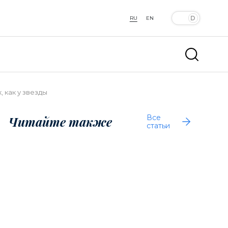
RU
EN
 как у звезды
Все
Читайте также
статьи