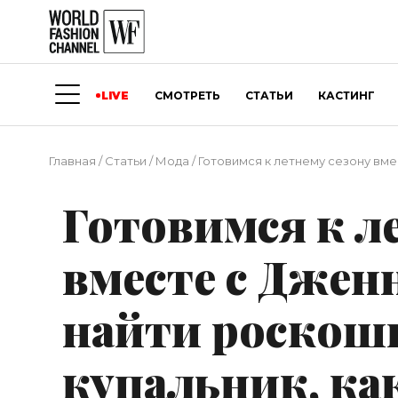
LIVE
СМОТРЕТЬ
СТАТЬИ
КАСТИНГ
Главная
/
Статьи
/
Мода
/
Готовимся к летнему сезону вме
Готовимся к л
вместе с Джен
найти роскош
купальник, как