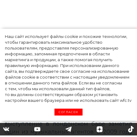
Наш сайт использует файлы cookie и похожие технологии,
Показы для души: как Алтай стал новой
чтобы гарантировать максимальное удобство
точкой на карте российской моды — Там,
пользователям, предоставляя персонализированную
информацию, запоминая предпочтения в области
где вдохновение само находит
маркетинга и продукции, а также помогая получить
дизайнера
правильную информацию. При использовании данного
сайта, вы подтверждаете свое согласие на использование
файлов cookie в соответствии с настоящим уведомлением
в отношении данного типа файлов. Если вы не согласны
с тем, чтобы мы использовали данный тип файлов,
то вы должны соответствующим образом установить
настройки вашего браузера или не использовать сайт wfc.tv
СОГЛАСЕН
3 самых стильных образа