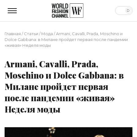
Главная
/
Статьи
/
Мода
/
Armani, Cavalli, Prada, Moschino и
Dolce Gabbana: в Милане пройдет первая после пандемии
«живая» Неделя моды
Armani, Cavalli, Prada,
Moschino и Dolce Gabbana: в
Милане пройдет первая
после пандемии «живая»
Неделя моды