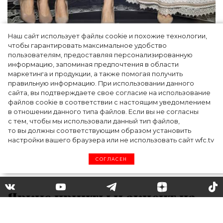
Наш сайт использует файлы cookie и похожие технологии,
Как Ульяновск стал столицей российской
чтобы гарантировать максимальное удобство
моды на два дня — Подиум, байеры и 100
пользователям, предоставляя персонализированную
информацию, запоминая предпочтения в области
млн рублей договорённостей: что
маркетинга и продукции, а также помогая получить
случилось на форуме в Ульяновске
правильную информацию. При использовании данного
сайта, вы подтверждаете свое согласие на использование
файлов cookie в соответствии с настоящим уведомлением
в отношении данного типа файлов. Если вы не согласны
с тем, чтобы мы использовали данный тип файлов,
то вы должны соответствующим образом установить
настройки вашего браузера или не использовать сайт wfc.tv
СОГЛАСЕН
Яркие принты и акцент на
аксессуарах: Миранда Керр и