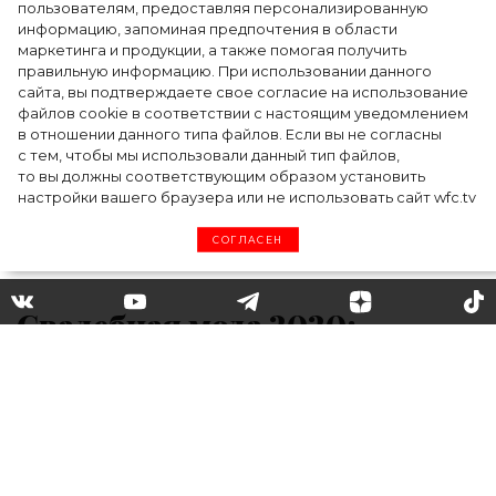
моды на два дня — Подиум, байеры и 100
пользователям, предоставляя персонализированную
информацию, запоминая предпочтения в области
млн рублей договорённостей: что
маркетинга и продукции, а также помогая получить
случилось на форуме в Ульяновске
правильную информацию. При использовании данного
сайта, вы подтверждаете свое согласие на использование
файлов cookie в соответствии с настоящим уведомлением
в отношении данного типа файлов. Если вы не согласны
с тем, чтобы мы использовали данный тип файлов,
то вы должны соответствующим образом установить
настройки вашего браузера или не использовать сайт wfc.tv
СОГЛАСЕН
Свадебная мода 2020:
основные тенденции
Какие платья будут в моде, как выбрать
кольца и что учесть в организации