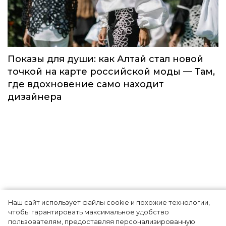
Fashion Channel впервые объединит
элиту мирового туризма на
торжественной церемонии в Москве
Мода
Наш сайт использует файлы cookie и похожие технологии,
Показы для души: как Алтай стал новой
чтобы гарантировать максимальное удобство
точкой на карте российской моды — Там,
пользователям, предоставляя персонализированную