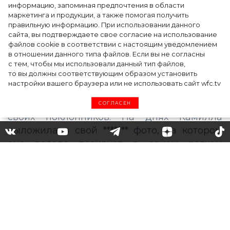
информацию, запоминая предпочтения в области
где вдохновение само находит
маркетинга и продукции, а также помогая получить
дизайнера
правильную информацию. При использовании данного
сайта, вы подтверждаете свое согласие на использование
файлов cookie в соответствии с настоящим уведомлением
в отношении данного типа файлов. Если вы не согласны
с тем, чтобы мы использовали данный тип файлов,
то вы должны соответствующим образом установить
настройки вашего браузера или не использовать сайт wfc.tv
СОГЛАСЕН
3 ярких свитера, как у
Камиллы Коэльо, для летних
вечеров
Жарким солнечным летом от Камиллы