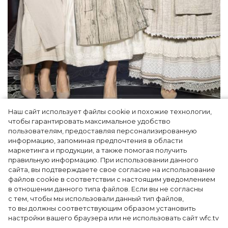
Наш сайт использует файлы cookie и похожие технологии,
Как Ульяновск стал столицей российской
чтобы гарантировать максимальное удобство
моды на два дня — Подиум, байеры и 100
пользователям, предоставляя персонализированную
информацию, запоминая предпочтения в области
млн рублей договорённостей: что
маркетинга и продукции, а также помогая получить
случилось на форуме в Ульяновске
правильную информацию. При использовании данного
сайта, вы подтверждаете свое согласие на использование
файлов cookie в соответствии с настоящим уведомлением
в отношении данного типа файлов. Если вы не согласны
с тем, чтобы мы использовали данный тип файлов,
то вы должны соответствующим образом установить
настройки вашего браузера или не использовать сайт wfc.tv