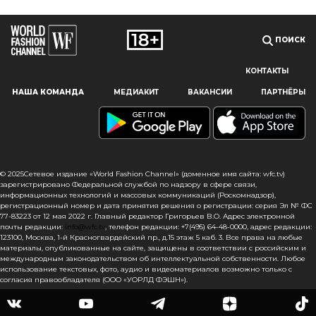
ПОИСК
КОНТАКТЫ
Наш сайт использует файлы cookie и похожие технологии,
НАША КОМАНДА
МЕДИАКИТ
ВАКАНСИИ
ПАРТНЁРЫ
чтобы гарантировать максимальное удобство
пользователям, предоставляя персонализированную
информацию, запоминая предпочтения в области
маркетинга и продукции, а также помогая получить
правильную информацию. При использовании данного
сайта, вы подтверждаете свое согласие на использование
© 2025Сетевое издание «World Fashion Channel» (доменное имя сайта: wfc.tv)
файлов cookie в соответствии с настоящим уведомлением
зарегистрировано Федеральной службой по надзору в сфере связи,
информационных технологий и массовых коммуникаций (Роскомнадзор),
в отношении данного типа файлов. Если вы не согласны
регистрационный номер и дата принятия решения о регистрации: серия Эл № ФС
с тем, чтобы мы использовали данный тип файлов,
77-83223 от 12 мая 2022 г. Главный редактор Григорьев В.О. Адрес электронной
то вы должны соответствующим образом установить
почты редакции:
info@wfc.tv
, телефон редакции: +7(495) 64-48-0000, адрес редакции:
настройки вашего браузера или не использовать сайт wfc.tv
123100, Москва, 1-й Красногвардейский пр., д.15 этаж 5 каб. 3. Все права на любые
материалы, опубликованные на сайте, защищены в соответствии с российским и
международным законодательством об интеллектуальной собственности. Любое
СОГЛАСЕН
использование текстовых, фото, аудио и видеоматериалов возможно только с
согласия правообладателя (ООО «УОРЛД ФЭШН»).