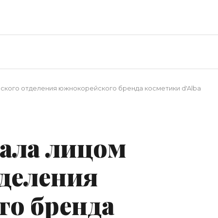
ского отделения южнокорейского бренда косметики d'Alba
ала лицом
тделения
о бренда