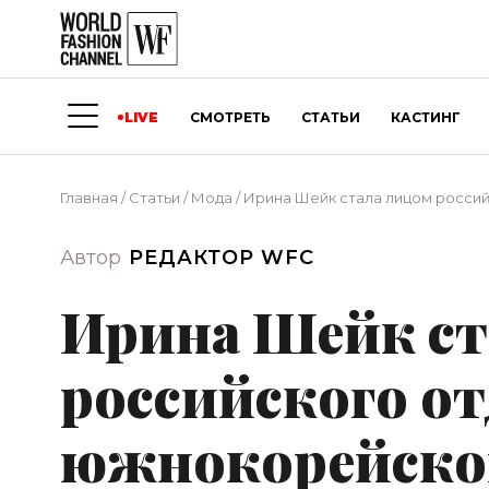
LIVE
СМОТРЕТЬ
СТАТЬИ
КАСТИНГ
Главная
/
Статьи
/
Мода
/
Ирина Шейк стала лицом россий
Автор
РЕДАКТОР WFC
Ирина Шейк ст
российского о
южнокорейског