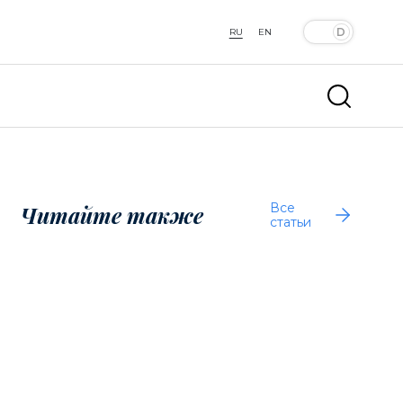
RU
EN
Все
Читайте также
статьи