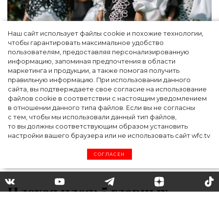
Наш сайт использует файлы cookie и похожие технологии,
Показы для души: как Алтай стал новой
чтобы гарантировать максимальное удобство
точкой на карте российской моды — Там,
пользователям, предоставляя персонализированную
информацию, запоминая предпочтения в области
где вдохновение само находит
маркетинга и продукции, а также помогая получить
дизайнера
правильную информацию. При использовании данного
сайта, вы подтверждаете свое согласие на использование
файлов cookie в соответствии с настоящим уведомлением
в отношении данного типа файлов. Если вы не согласны
с тем, чтобы мы использовали данный тип файлов,
то вы должны соответствующим образом установить
настройки вашего браузера или не использовать сайт wfc.tv
СОГЛАСЕН
Плохая идея: 5 главных
ошибок в макияже