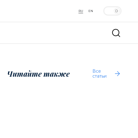
RU
EN
Все
Читайте также
статьи