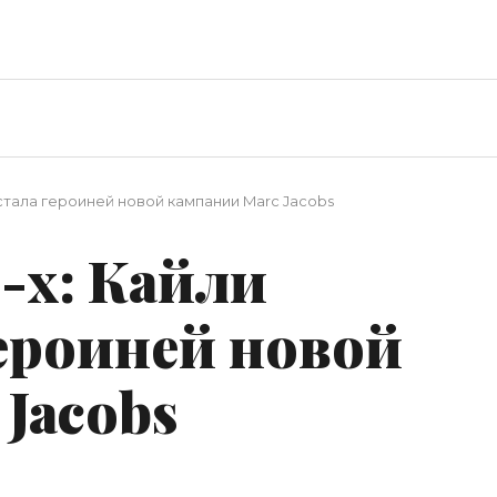
 стала героиней новой кампании Marc Jacobs
-х: Кайли
ероиней новой
Jacobs