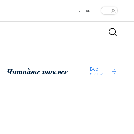
RU
EN
Все
Читайте также
статьи