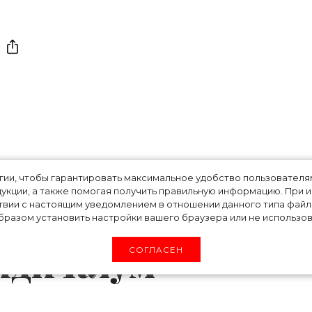
ающий из-под
огии, чтобы гарантировать максимальное удобство пользовате
укции, а также помогая получить правильную информацию. При 
д нового сезона:
твии с настоящим уведомлением в отношении данного типа файло
разом установить настройки вашего браузера или не использова
йди Клум
СОГЛАСЕН