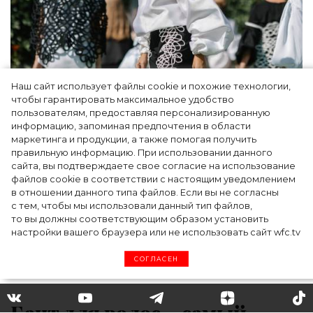
Наш сайт использует файлы cookie и похожие технологии,
Показы для души: как Алтай стал новой
чтобы гарантировать максимальное удобство
точкой на карте российской моды — Там,
пользователям, предоставляя персонализированную
информацию, запоминая предпочтения в области
где вдохновение само находит
маркетинга и продукции, а также помогая получить
дизайнера
правильную информацию. При использовании данного
сайта, вы подтверждаете свое согласие на использование
файлов cookie в соответствии с настоящим уведомлением
в отношении данного типа файлов. Если вы не согласны
с тем, чтобы мы использовали данный тип файлов,
то вы должны соответствующим образом установить
настройки вашего браузера или не использовать сайт wfc.tv
СОГЛАСЕН
Бант для волос – самый