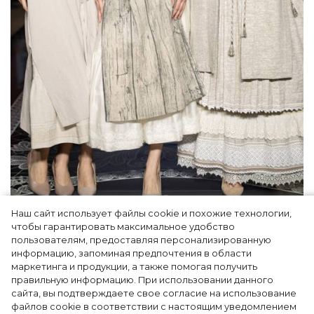
Наш сайт использует файлы cookie и похожие технологии,
Как Ульяновск стал столицей российской
чтобы гарантировать максимальное удобство
моды на два дня — Подиум, байеры и 100
пользователям, предоставляя персонализированную
информацию, запоминая предпочтения в области
млн рублей договорённостей: что
маркетинга и продукции, а также помогая получить
случилось на форуме в Ульяновске
правильную информацию. При использовании данного
сайта, вы подтверждаете свое согласие на использование
файлов cookie в соответствии с настоящим уведомлением