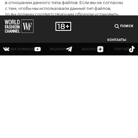
в отношении данного типа файлов. Если вы не согласны
с тем, чтобы мы использовали данный тип файлов,
то вы должны соответствующим образом установить
настройки вашего браузера или не использовать сайт wfc.tv
ПОИСК
СОГЛАСЕН
КОНТАКТЫ
НАША КОМАНДА
МЕДИАКИТ
ВАКАНСИИ
ПАРТНЁРЫ
© 2025Сетевое издание «World Fashion Channel» (доменное имя сайта: wfc.tv)
зарегистрировано Федеральной службой по надзору в сфере связи,
информационных технологий и массовых коммуникаций (Роскомнадзор),
регистрационный номер и дата принятия решения о регистрации: серия Эл № ФС
77-83223 от 12 мая 2022 г. Главный редактор Григорьев В.О. Адрес электронной
почты редакции:
info@wfc.tv
, телефон редакции: +7(495) 64-48-0000, адрес редакции:
123100, Москва, 1-й Красногвардейский пр., д.15 этаж 5 каб. 3. Все права на любые
материалы, опубликованные на сайте, защищены в соответствии с российским и
международным законодательством об интеллектуальной собственности. Любое
использование текстовых, фото, аудио и видеоматериалов возможно только с
согласия правообладателя (ООО «УОРЛД ФЭШН»).