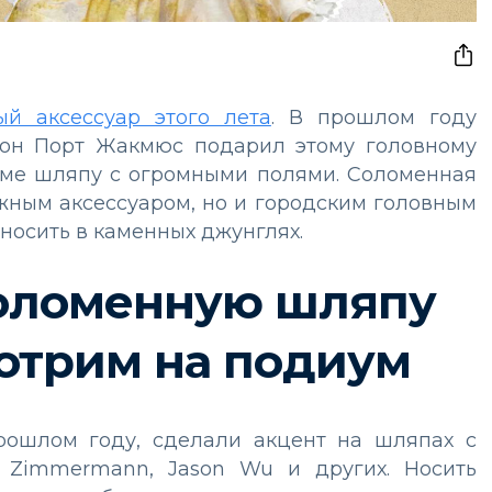
й аксессуар этого лета
. В прошлом году
он Порт Жакмюс подарил этому головному
иуме шляпу с огромными полями. Соломенная
жным аксессуаром, но и городским головным
о носить в каменных джунглях.
соломенную шляпу
мотрим на подиум
прошлом году, сделали акцент на шляпах с
 Zimmermann, Jason Wu и других. Носить