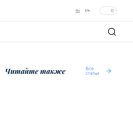
RU
EN
Все
Читайте также
статьи