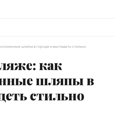
 соломенные шляпы в городе и выглядеть стильно
ляже: как
енные шляпы в
ядеть стильно