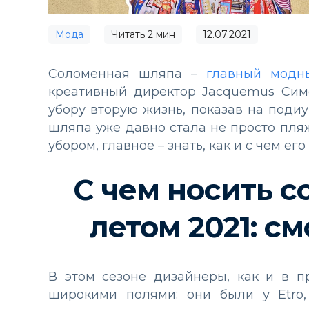
Мода
Читать
2
мин
12.07.2021
Соломенная шляпа –
главный модны
креативный директор Jacquemus Сим
убору вторую жизнь, показав на под
шляпа уже давно стала не просто пля
убором, главное – знать, как и с чем ег
С чем носить 
летом 2021: с
В этом сезоне дизайнеры, как и в 
широкими полями: они были у Etro,