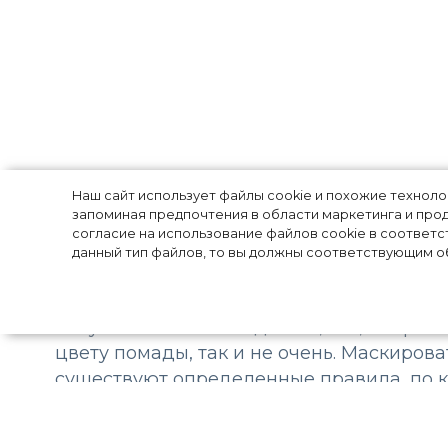
Как наносить 
Наш сайт использует файлы cookie и похожие технол
запоминая предпочтения в области маркетинга и прод
согласие на использование файлов cookie в соответс
данный тип файлов, то вы должны соответствующим об
Ошибки в макияже допускают практичес
могут быть как очевидными, как, наприм
цвету помады, так и не очень. Маскиров
существуют определенные правила, по к
Мы расскажем, как не допустить ошибок 