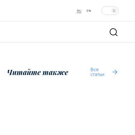
RU
EN
Все
Читайте также
статьи