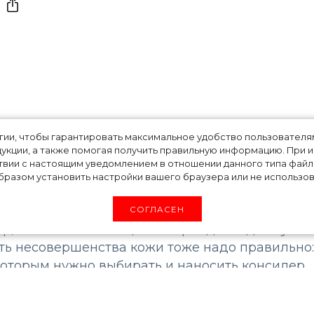
консилер?
огии, чтобы гарантировать максимальное удобство пользовате
укции, а также помогая получить правильную информацию. При 
твии с настоящим уведомлением в отношении данного типа файло
разом установить настройки вашего браузера или не использова
ки все, даже профессиональные визажисты. О
СОГЛАСЕН
ер, несоответствие цвета карандаша для губ
ать несовершенства кожи тоже надо правильно:
оторым нужно выбирать и наносить консилер.
на этом этапе макияжа.