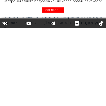
настройки вашего браузера или не использовать сайт wfc.tv
СОГЛАСЕН
Семья в сборе: Дженнифер
Лопес показала маму и детей
в новой кампании Coach
51-летняя певица и актриса Дженнифер
Лопес стала героиней новой рекламной
кампании Coach осень 2020. Вместе с ней в
съемках приняли участие дети – близнецы
Макс и Эмма от брака с Марком Энтони, а
также мама Дженнифер Гваделупе
Родригес. Кампания получила название
«Coach Family» (пер. Семья Coach), и ее