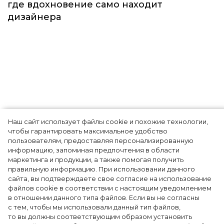
Наш сайт использует файлы cookie и похожие технологии,
Показы для души: как Алтай стал новой
чтобы гарантировать максимальное удобство
точкой на карте российской моды — Там,
пользователям, предоставляя персонализированную
информацию, запоминая предпочтения в области
где вдохновение само находит
маркетинга и продукции, а также помогая получить
дизайнера
правильную информацию. При использовании данного
сайта, вы подтверждаете свое согласие на использование
файлов cookie в соответствии с настоящим уведомлением
в отношении данного типа файлов. Если вы не согласны
с тем, чтобы мы использовали данный тип файлов,
то вы должны соответствующим образом установить