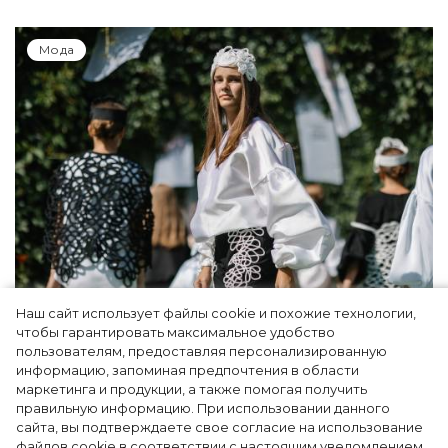
Мода
Наш сайт использует файлы cookie и похожие технологии,
Показы для души: как Алтай стал новой
чтобы гарантировать максимальное удобство
точкой на карте российской моды — Там,
пользователям, предоставляя персонализированную
информацию, запоминая предпочтения в области
где вдохновение само находит
маркетинга и продукции, а также помогая получить
дизайнера
правильную информацию. При использовании данного
сайта, вы подтверждаете свое согласие на использование
файлов cookie в соответствии с настоящим уведомлением