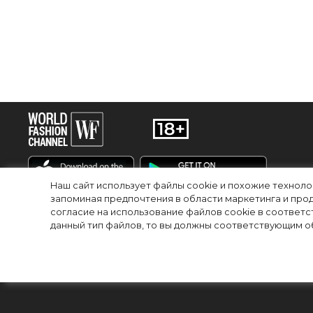
Наш сайт использует файлы cookie и похожие технол
запоминая предпочтения в области маркетинга и прод
согласие на использование файлов cookie в соответс
RU
EN
данный тип файлов, то вы должны соответствующим об
© 2025Сетевое издание «World Fashion Channel» (доменное имя сайта: wfc.
регистрационный номер и дата принятия решения о регистрации: серия Эл №
редакции: 123100, Москва, 1-й Красногвардейский пр., д.15 этаж 5 каб. 3
собственности. Любое использование текстовых, фото, аудио и видеоматер