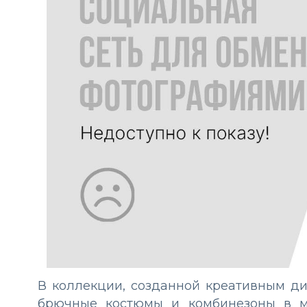
В коллекции, созданной креативным д
брючные костюмы и комбинезоны в м