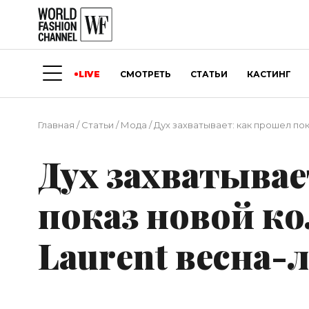
LIVE
СМОТРЕТЬ
СТАТЬИ
КАСТИНГ
Главная
/
Статьи
/
Мода
/
Дух захватывает: как прошел пок
Дух захватывае
показ новой ко
Laurent весна-л