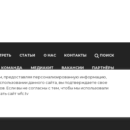
ТРЕТЬ
СТАТЬИ
О НАС
КОНТАКТЫ
ПОИСК
 КОМАНДА
МЕДИАКИТ
ВАКАНСИИ
ПАРТНЁРЫ
лям, предоставляя персонализированную информацию,
использовании данного сайта, вы подтверждаете свое
в. Если вы не согласны с тем, чтобы мы использовали
ть сайт wfc.tv
ных технологий и массовых коммуникаций (Роскомнадзор),
ой почты редакции:
info@wfc.tv
, телефон редакции: +7(495) 64-48-0000, адрес
и с российским и международным законодательством об интеллектуальной