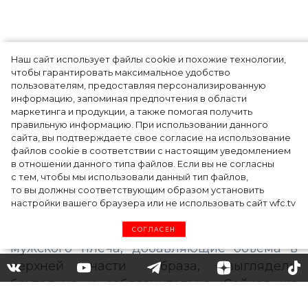
Наш сайт использует файлы cookie и похожие технологии,
Показы для души: как Алтай стал новой
чтобы гарантировать максимальное удобство
точкой на карте российской моды — Там,
пользователям, предоставляя персонализированную
информацию, запоминая предпочтения в области
где вдохновение само находит
маркетинга и продукции, а также помогая получить
дизайнера
правильную информацию. При использовании данного
сайта, вы подтверждаете свое согласие на использование
файлов cookie в соответствии с настоящим уведомлением
в отношении данного типа файлов. Если вы не согласны
с тем, чтобы мы использовали данный тип файлов,
то вы должны соответствующим образом установить
настройки вашего браузера или не использовать сайт wfc.tv
СОГЛАСЕН
Пиджак оверсайз: кому
подойдет, как выбрать и с