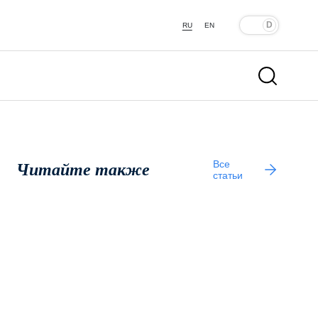
RU
EN
Все
Читайте также
статьи