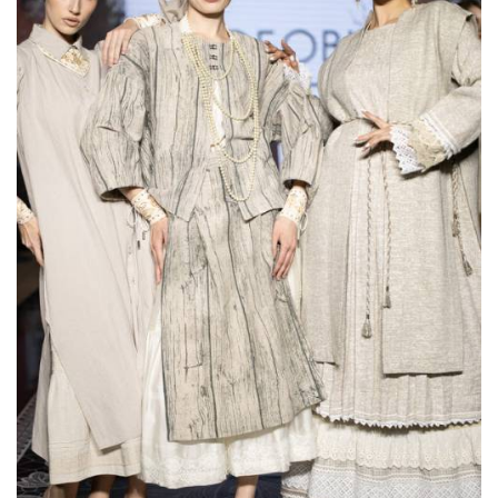
Показы для души: как Алтай стал новой
точкой на карте российской моды —
Там, где вдохновение само находит
дизайнера
Мода