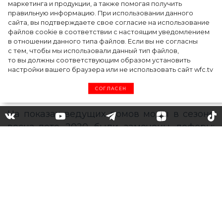
маркетинга и продукции, а также помогая получить
случилось на форуме в Ульяновске
правильную информацию. При использовании данного
сайта, вы подтверждаете свое согласие на использование
файлов cookie в соответствии с настоящим уведомлением
в отношении данного типа файлов. Если вы не согласны
с тем, чтобы мы использовали данный тип файлов,
то вы должны соответствующим образом установить
настройки вашего браузера или не использовать сайт wfc.tv
СОГЛАСЕН
Лоферы – главный тренд
сезона весна-лето 2020: как
носить и с чем сочeтать
Теперь не только на плоской подошве, но и
на платформе и высоком каблуке: