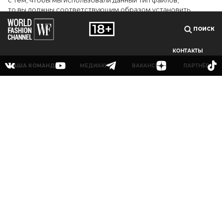
с тем, чтобы мы использовали данный тип файлов,
то вы должны соответствующим образом установить
настройки вашего браузера или не использовать сайт wfc.tv
ПОИСК
СОГЛАСЕН
КОНТАКТЫ
НАША КОМАНДА
МЕДИАКИТ
ВАКАНСИИ
ПАРТНЁРЫ
© 2025Сетевое издание «World Fashion Channel» (доменное имя сайта: wfc.tv)
зарегистрировано Федеральной службой по надзору в сфере связи,
информационных технологий и массовых коммуникаций (Роскомнадзор),
регистрационный номер и дата принятия решения о регистрации: серия Эл № ФС
77-83223 от 12 мая 2022 г. Главный редактор Григорьев В.О. Адрес электронной
почты редакции:
info@wfc.tv
, телефон редакции: +7(495) 64-48-0000, адрес редакции:
123100, Москва, 1-й Красногвардейский пр., д.15 этаж 5 каб. 3. Все права на любые
материалы, опубликованные на сайте, защищены в соответствии с российским и
международным законодательством об интеллектуальной собственности. Любое
использование текстовых, фото, аудио и видеоматериалов возможно только с
согласия правообладателя (ООО «УОРЛД ФЭШН»).