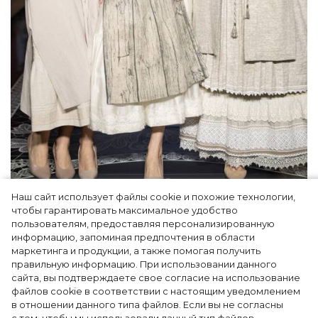
Наш сайт использует файлы cookie и похожие технологии,
Как Ульяновск стал столицей российской
чтобы гарантировать максимальное удобство
моды на два дня — Подиум, байеры и 100
пользователям, предоставляя персонализированную
информацию, запоминая предпочтения в области
млн рублей договорённостей: что
маркетинга и продукции, а также помогая получить
случилось на форуме в Ульяновске
правильную информацию. При использовании данного
сайта, вы подтверждаете свое согласие на использование
файлов cookie в соответствии с настоящим уведомлением
в отношении данного типа файлов. Если вы не согласны