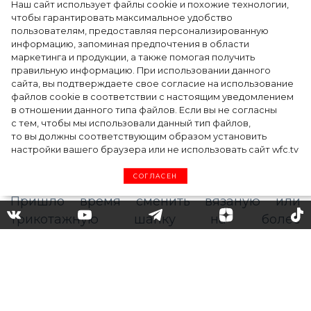
Наш сайт использует файлы cookie и похожие технологии,
Как Ульяновск стал столицей российской
чтобы гарантировать максимальное удобство
моды на два дня — Подиум, байеры и 100
пользователям, предоставляя персонализированную
информацию, запоминая предпочтения в области
млн рублей договорённостей: что
маркетинга и продукции, а также помогая получить
случилось на форуме в Ульяновске
правильную информацию. При использовании данного
сайта, вы подтверждаете свое согласие на использование
файлов cookie в соответствии с настоящим уведомлением
в отношении данного типа файлов. Если вы не согласны
с тем, чтобы мы использовали данный тип файлов,
то вы должны соответствующим образом установить
настройки вашего браузера или не использовать сайт wfc.tv
СОГЛАСЕН
Меховая панама – тренд
зимы 2020–2021: выбираем
самый модный головной
убор сезона