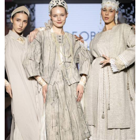
Показы для души: как Алтай стал новой
точкой на карте российской моды —
Там, где вдохновение само находит
дизайнера
Мода