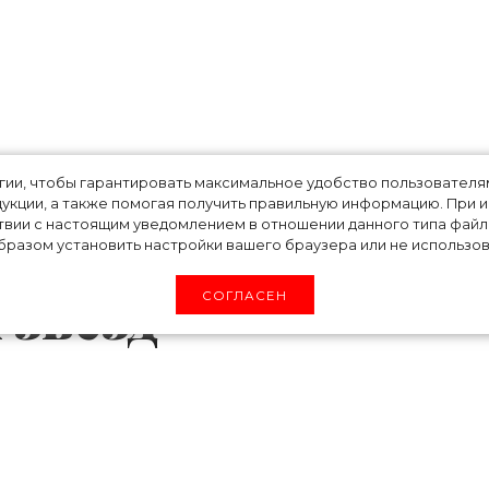
лета 2021 на
огии, чтобы гарантировать максимальное удобство пользовате
укции, а также помогая получить правильную информацию. При 
твии с настоящим уведомлением в отношении данного типа файло
ы Шейк, Джессик
разом установить настройки вашего браузера или не использова
 звезд
СОГЛАСЕН
ментов со стилем, чем лето, просто нереаль
но практически все что угодно – от бралето
нсовых сарафанов и базовых футболок. Ка