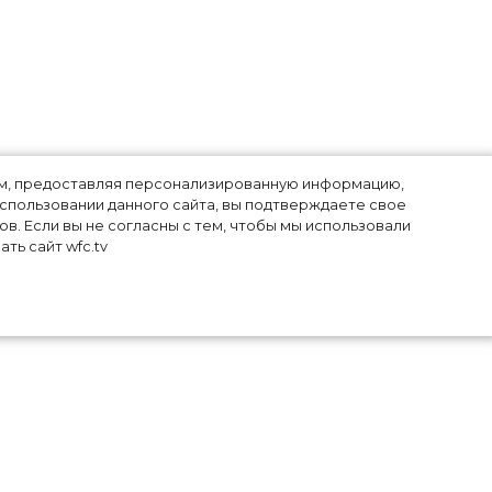
лям, предоставляя персонализированную информацию,
использовании данного сайта, вы подтверждаете свое
в. Если вы не согласны с тем, чтобы мы использовали
и
ть сайт wfc.tv
но,
в в
кие