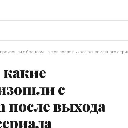
я произошли с брендом Halston после выхода одноименного сери
: какие
изошли с
n после выхода
сериала