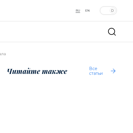
RU
EN
ала
Все
Читайте также
статьи