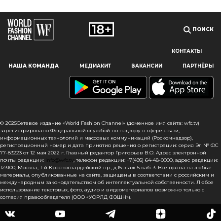
ПОИСК
КОНТАКТЫ
Наш сайт использует файлы cookie и похожие технологии,
НАША КОМАНДА
МЕДИАКИТ
ВАКАНСИИ
ПАРТНЁРЫ
чтобы гарантировать максимальное удобство
пользователям, предоставляя персонализированную
информацию, запоминая предпочтения в области
маркетинга и продукции, а также помогая получить
правильную информацию. При использовании данного
сайта, вы подтверждаете свое согласие на использование
© 2025Сетевое издание «World Fashion Channel» (доменное имя сайта: wfc.tv)
файлов cookie в соответствии с настоящим уведомлением
зарегистрировано Федеральной службой по надзору в сфере связи,
информационных технологий и массовых коммуникаций (Роскомнадзор),
в отношении данного типа файлов. Если вы не согласны
регистрационный номер и дата принятия решения о регистрации: серия Эл № ФС
с тем, чтобы мы использовали данный тип файлов,
77-83223 от 12 мая 2022 г. Главный редактор Григорьев В.О. Адрес электронной
то вы должны соответствующим образом установить
почты редакции:
info@wfc.tv
, телефон редакции: +7(495) 64-48-0000, адрес редакции:
настройки вашего браузера или не использовать сайт wfc.tv
123100, Москва, 1-й Красногвардейский пр., д.15 этаж 5 каб. 3. Все права на любые
материалы, опубликованные на сайте, защищены в соответствии с российским и
международным законодательством об интеллектуальной собственности. Любое
СОГЛАСЕН
использование текстовых, фото, аудио и видеоматериалов возможно только с
согласия правообладателя (ООО «УОРЛД ФЭШН»).