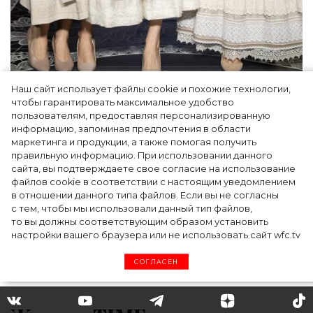
Наш сайт использует файлы cookie и похожие технологии,
Как Ульяновск стал столицей российской
чтобы гарантировать максимальное удобство
моды на два дня — Подиум, байеры и 100
пользователям, предоставляя персонализированную
информацию, запоминая предпочтения в области
млн рублей договорённостей: что
маркетинга и продукции, а также помогая получить
случилось на форуме в Ульяновске
правильную информацию. При использовании данного
сайта, вы подтверждаете свое согласие на использование
файлов cookie в соответствии с настоящим уведомлением
в отношении данного типа файлов. Если вы не согласны
с тем, чтобы мы использовали данный тип файлов,
то вы должны соответствующим образом установить
настройки вашего браузера или не использовать сайт wfc.tv
СОГЛАСЕН