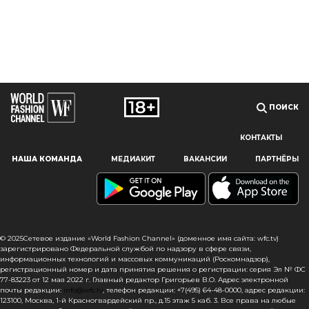
ПОИСК
КОНТАКТЫ
Наш сайт использует файлы cookie и похожие технологии,
НАША КОМАНДА
МЕДИАКИТ
ВАКАНСИИ
ПАРТНЁРЫ
чтобы гарантировать максимальное удобство
пользователям, предоставляя персонализированную
информацию, запоминая предпочтения в области
маркетинга и продукции, а также помогая получить
правильную информацию. При использовании данного
сайта, вы подтверждаете свое согласие на использование
© 2025Сетевое издание «World Fashion Channel» (доменное имя сайта: wfc.tv)
файлов cookie в соответствии с настоящим уведомлением
зарегистрировано Федеральной службой по надзору в сфере связи,
информационных технологий и массовых коммуникаций (Роскомнадзор),
в отношении данного типа файлов. Если вы не согласны
регистрационный номер и дата принятия решения о регистрации: серия Эл № ФС
с тем, чтобы мы использовали данный тип файлов,
77-83223 от 12 мая 2022 г. Главный редактор Григорьев В.О. Адрес электронной
то вы должны соответствующим образом установить
почты редакции:
info@wfc.tv
, телефон редакции: +7(495) 64-48-0000, адрес редакции:
123100, Москва, 1-й Красногвардейский пр., д.15 этаж 5 каб. 3. Все права на любые
настройки вашего браузера или не использовать сайт wfc.tv