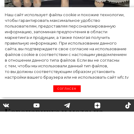
Наш сайт использует файлы cookie и похожие технологии,
Как Ульяновск стал столицей российской
чтобы гарантировать максимальное удобство
моды на два дня — Подиум, байеры и 100
пользователям, предоставляя персонализированную
информацию, запоминая предпочтения в области
млн рублей договорённостей: что
маркетинга и продукции, а также помогая получить
случилось на форуме в Ульяновске
правильную информацию. При использовании данного
сайта, вы подтверждаете свое согласие на использование
файлов cookie в соответствии с настоящим уведомлением
в отношении данного типа файлов. Если вы не согласны
с тем, чтобы мы использовали данный тип файлов,
то вы должны соответствующим образом установить
настройки вашего браузера или не использовать сайт wfc.tv
СОГЛАСЕН
Коронавирус и мода: на
показе Marine Serre модели
вышли на подиум в масках