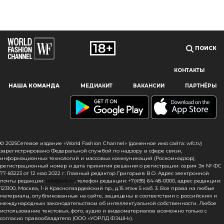
ПОИСК
КОНТАКТЫ
Наш сайт использует файлы cookie и похожие технологии,
НАША КОМАНДА
МЕДИАКИТ
ВАКАНСИИ
ПАРТНЁРЫ
чтобы гарантировать максимальное удобство
пользователям, предоставляя персонализированную
информацию, запоминая предпочтения в области
маркетинга и продукции, а также помогая получить
правильную информацию. При использовании данного
сайта, вы подтверждаете свое согласие на использование
© 2025Сетевое издание «World Fashion Channel» (доменное имя сайта: wfc.tv)
файлов cookie в соответствии с настоящим уведомлением
зарегистрировано Федеральной службой по надзору в сфере связи,
информационных технологий и массовых коммуникаций (Роскомнадзор),
в отношении данного типа файлов. Если вы не согласны
регистрационный номер и дата принятия решения о регистрации: серия Эл № ФС
с тем, чтобы мы использовали данный тип файлов,
77-83223 от 12 мая 2022 г. Главный редактор Григорьев В.О. Адрес электронной
то вы должны соответствующим образом установить
почты редакции:
info@wfc.tv
, телефон редакции: +7(495) 64-48-0000, адрес редакции:
настройки вашего браузера или не использовать сайт wfc.tv
123100, Москва, 1-й Красногвардейский пр., д.15 этаж 5 каб. 3. Все права на любые
материалы, опубликованные на сайте, защищены в соответствии с российским и
международным законодательством об интеллектуальной собственности. Любое
СОГЛАСЕН
использование текстовых, фото, аудио и видеоматериалов возможно только с
согласия правообладателя (ООО «УОРЛД ФЭШН»).