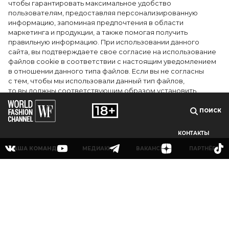
Показы для души: как Алтай стал новой
чтобы гарантировать максимальное удобство
точкой на карте российской моды —
пользователям, предоставляя персонализированную
информацию, запоминая предпочтения в области
Там, где вдохновение само находит
маркетинга и продукции, а также помогая получить
дизайнера
правильную информацию. При использовании данного
сайта, вы подтверждаете свое согласие на использование
файлов cookie в соответствии с настоящим уведомлением
в отношении данного типа файлов. Если вы не согласны
с тем, чтобы мы использовали данный тип файлов,
то вы должны соответствующим образом установить
настройки вашего браузера или не использовать сайт wfc.tv
ПОИСК
СОГЛАСЕН
КОНТАКТЫ
НАША КОМАНДА
МЕДИАКИТ
ВАКАНСИИ
ПАРТНЁРЫ
© 2025Сетевое издание «World Fashion Channel» (доменное имя сайта: wfc.tv)
зарегистрировано Федеральной службой по надзору в сфере связи,
информационных технологий и массовых коммуникаций (Роскомнадзор),