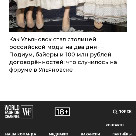
Как Ульяновск стал столицей
российской моды на два дня —
Подиум, байеры и 100 млн рублей
договорённостей: что случилось на
форуме в Ульяновске
ПОИСК
КОНТАКТЫ
Наш сайт использует файлы cookie и похожие технологии,
НАША КОМАНДА
МЕДИАКИТ
ВАКАНСИИ
ПАРТНЁРЫ