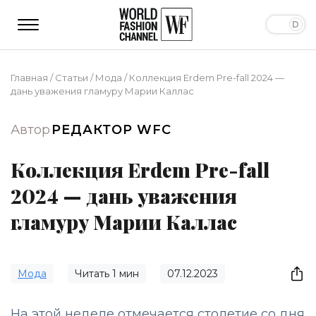
Главная
/
Статьи
/
Мода
/
Коллекция Erdem Pre-fall 2024 —
дань уважения гламуру Марии Каллас
Автор
РЕДАКТОР WFC
Коллекция Erdem Pre-fall
2024 — дань уважения
гламуру Марии Каллас
Мода
Читать
1
мин
07.12.2023
На этой неделе отмечается столетие со дня