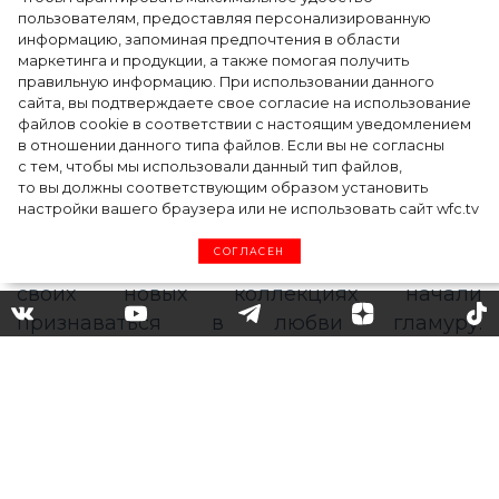
точкой на карте российской моды — Там,
пользователям, предоставляя персонализированную
информацию, запоминая предпочтения в области
где вдохновение само находит
маркетинга и продукции, а также помогая получить
дизайнера
правильную информацию. При использовании данного
сайта, вы подтверждаете свое согласие на использование
файлов cookie в соответствии с настоящим уведомлением
в отношении данного типа файлов. Если вы не согласны
с тем, чтобы мы использовали данный тип файлов,
то вы должны соответствующим образом установить
настройки вашего браузера или не использовать сайт wfc.tv
СОГЛАСЕН
Кричащий гламур: самые
модные платья весны-лета
2022 в новой коллекции
Lanvin