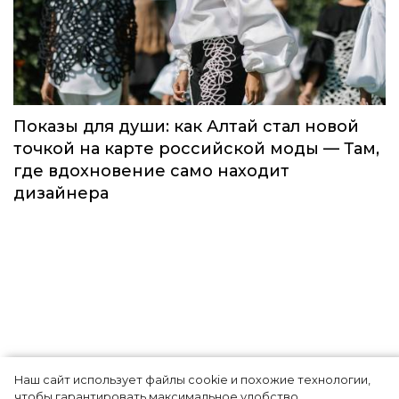
Global Destination Awards 2026: World
Fashion Channel впервые объединит
элиту мирового туризма на
торжественной церемонии в Москве
Мода
Наш сайт использует файлы cookie и похожие технологии,
Показы для души: как Алтай стал новой
чтобы гарантировать максимальное удобство