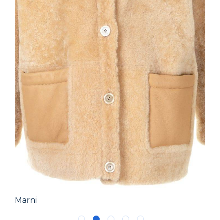
Marni
Pin