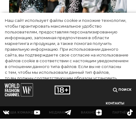
Наш сайт использует файлы cookie и похожие технологии,
Показы для души: как Алтай стал новой
чтобы гарантировать максимальное удобство
точкой на карте российской моды —
пользователям, предоставляя персонализированную
информацию, запоминая предпочтения в области
Там, где вдохновение само находит
маркетинга и продукции, а также помогая получить
дизайнера
правильную информацию. При использовании данного
сайта, вы подтверждаете свое согласие на использование
файлов cookie в соответствии с настоящим уведомлением
в отношении данного типа файлов. Если вы не согласны
с тем, чтобы мы использовали данный тип файлов,
то вы должны соответствующим образом установить
настройки вашего браузера или не использовать сайт wfc.tv
ПОИСК
СОГЛАСЕН
КОНТАКТЫ
НАША КОМАНДА
МЕДИАКИТ
ВАКАНСИИ
ПАРТНЁРЫ