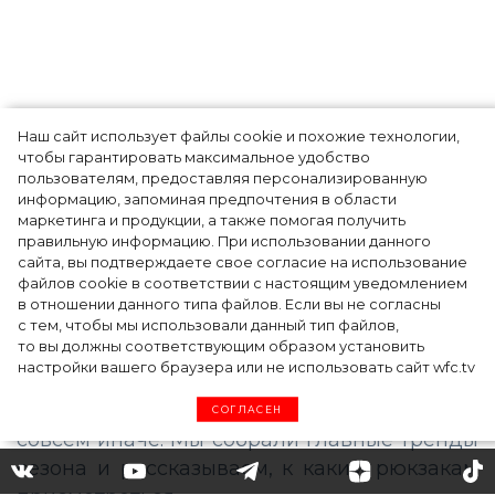
Наш сайт использует файлы cookie и похожие технологии,
Показы для души: как Алтай стал новой
чтобы гарантировать максимальное удобство
точкой на карте российской моды — Там,
пользователям, предоставляя персонализированную
информацию, запоминая предпочтения в области
где вдохновение само находит
маркетинга и продукции, а также помогая получить
дизайнера
правильную информацию. При использовании данного
сайта, вы подтверждаете свое согласие на использование
файлов cookie в соответствии с настоящим уведомлением
в отношении данного типа файлов. Если вы не согласны
с тем, чтобы мы использовали данный тип файлов,
то вы должны соответствующим образом установить
настройки вашего браузера или не использовать сайт wfc.tv
СОГЛАСЕН
Модные рюкзаки: на что