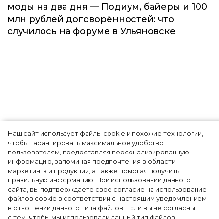
моды на два дня — Подиум, байеры и 100
млн рублей договорённостей: что
случилось на форуме в Ульяновске
Наш сайт использует файлы cookie и похожие технологии,
Самые знаменитые дети-
чтобы гарантировать максимальное удобство
пользователям, предоставляя персонализированную
модели
информацию, запоминая предпочтения в области
маркетинга и продукции, а также помогая получить
правильную информацию. При использовании данного
сайта, вы подтверждаете свое согласие на использование
Это подрастающее поколение моделей
файлов cookie в соответствии с настоящим уведомлением
в отношении данного типа файлов. Если вы не согласны
вскоре составит конкуренцию не только
с тем, чтобы мы использовали данный тип файлов,