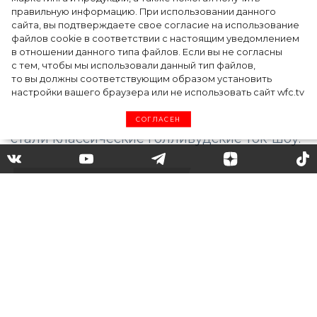
дизайнера
правильную информацию. При использовании данного
сайта, вы подтверждаете свое согласие на использование
файлов cookie в соответствии с настоящим уведомлением
в отношении данного типа файлов. Если вы не согласны
с тем, чтобы мы использовали данный тип файлов,
то вы должны соответствующим образом установить
настройки вашего браузера или не использовать сайт wfc.tv
СОГЛАСЕН
Дакота Джонсон, Дайан
Китон и другие: для чего
Gucci снял свое ток-шоу
Модный дом Gucci показал новую
рекламную кампанию, посвященную линии
сумок Beloved. Источником вдохновения