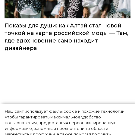
элиту мирового туризма на
торжественной церемонии в Москве
Мода
Наш сайт использует файлы cookie и похожие технологии,
Показы для души: как Алтай стал новой
чтобы гарантировать максимальное удобство
точкой на карте российской моды — Там,
пользователям, предоставляя персонализированную
информацию, запоминая предпочтения в области
где вдохновение само находит
маркетинга и продукции, а также помогая получить