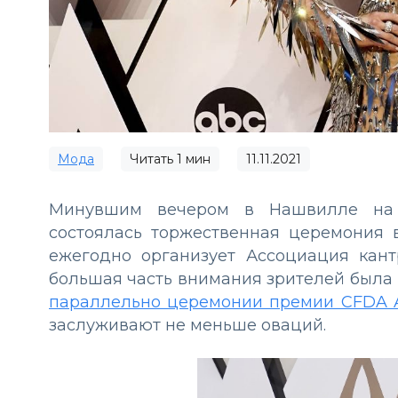
Мода
Читать
1
мин
11.11.2021
Минувшим вечером в Нашвилле на т
состоялась торжественная церемония 
ежегодно организует Ассоциация кантр
большая часть внимания зрителей была
параллельно церемонии премии CFDA 
заслуживают не меньше оваций.