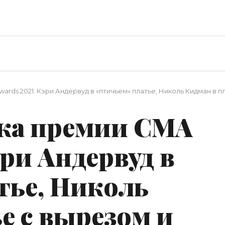
rds 2021: Кэри Андервуд в «птичьем» платье, Николь Кидман в п
ка премии CMA
эри Андервуд в
тье, Николь
е с вырезом и