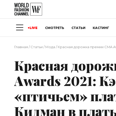
LIVE
СМОТРЕТЬ
СТАТЬИ
КАСТИНГ
Главная
/
Статьи
/
Мода
/
Красная дорожка премии CMA Awa
Красная дорож
Awards 2021: К
«птичьем» пла
Кидман в плать