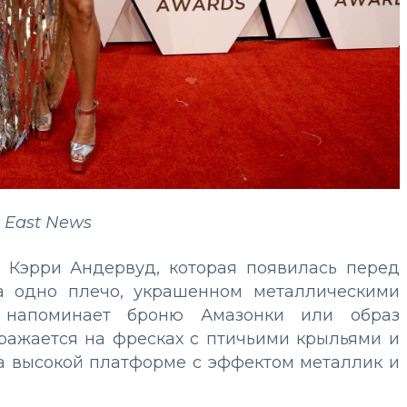
 East News
 Кэрри Андервуд, которая появилась перед
а одно плечо, украшенном металлическими
 напоминает броню Амазонки или образ
бражается на фресках с птичьими крыльями и
а высокой платформе с эффектом металлик и