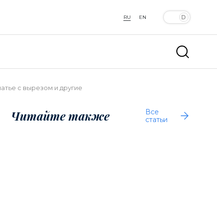
RU
EN
латье с вырезом и другие
Все
Читайте также
статьи