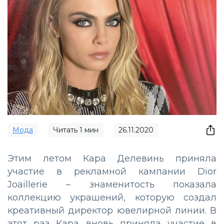
Мода
Читать
1
мин
26.11.2020
Этим летом Кара Делевинь
приняла
участие
в
рекламной
кампании Dior
Joaillerie – знаменитость показала
коллекцию украшений, которую создал
креативный директор ювелирной линии. В
этот раз Кара вновь приняла участие в