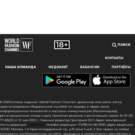
ПОИСК
КОНТАКТЫ
Наш сайт использует файлы cookie и похожие технологии,
НАША КОМАНДА
МЕДИАКИТ
ВАКАНСИИ
ПАРТНЁРЫ
чтобы гарантировать максимальное удобство
пользователям, предоставляя персонализированную
информацию, запоминая предпочтения в области
маркетинга и продукции, а также помогая получить
правильную информацию. При использовании данного
сайта, вы подтверждаете свое согласие на использование
© 2025Сетевое издание «World Fashion Channel» (доменное имя сайта: wfc.tv)
файлов cookie в соответствии с настоящим уведомлением
зарегистрировано Федеральной службой по надзору в сфере связи,
информационных технологий и массовых коммуникаций (Роскомнадзор),
в отношении данного типа файлов. Если вы не согласны
регистрационный номер и дата принятия решения о регистрации: серия Эл № ФС
с тем, чтобы мы использовали данный тип файлов,
77-83223 от 12 мая 2022 г. Главный редактор Григорьев В.О. Адрес электронной
то вы должны соответствующим образом установить
почты редакции:
info@wfc.tv
, телефон редакции: +7(495) 64-48-0000, адрес редакции:
настройки вашего браузера или не использовать сайт wfc.tv
123100, Москва, 1-й Красногвардейский пр., д.15 этаж 5 каб. 3. Все права на любые
материалы, опубликованные на сайте, защищены в соответствии с российским и