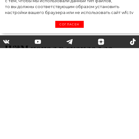
с тем, чтобы мы использовали данный тип файлов,
то вы должны соответствующим образом установить
настройки вашего браузера или не использовать сайт wfc.tv
СОГЛАСЕН
H&M попал в скандал за
копирование моделей
Balenciaga и Chet Lo
Любимый европейский бренд H&M может
оказаться в суде за копирование моделей
других известных компаний. Так в его
последней коллекции нашлась одежда,
сильно напоминающая японский бренд
одежды класса «люкс» COMME des