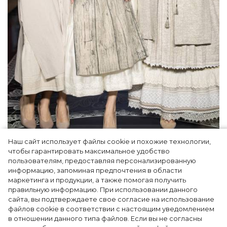
Наш сайт использует файлы cookie и похожие технологии,
Как Ульяновск стал столицей российской
чтобы гарантировать максимальное удобство
моды на два дня — Подиум, байеры и 100
пользователям, предоставляя персонализированную
информацию, запоминая предпочтения в области
млн рублей договорённостей: что
маркетинга и продукции, а также помогая получить
случилось на форуме в Ульяновске
правильную информацию. При использовании данного
сайта, вы подтверждаете свое согласие на использование
файлов cookie в соответствии с настоящим уведомлением
в отношении данного типа файлов. Если вы не согласны